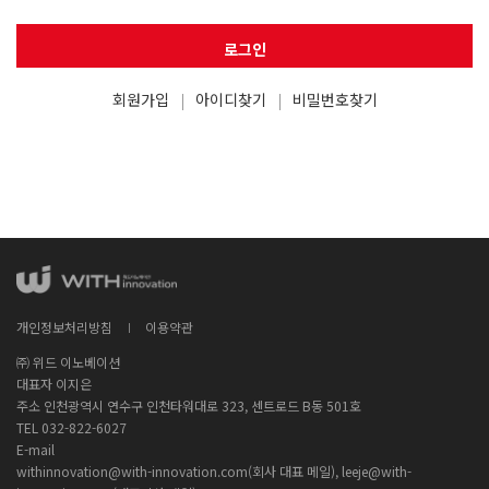
로그인
회원가입
아이디찾기
비밀번호찾기
개인정보처리방침
이용약관
㈜ 위드 이노베이션
대표자 이지은
주소 인천광역시 연수구 인천타워대로 323, 센트로드 B동 501호
TEL 032-822-6027
E-mail
withinnovation@with-innovation.com(회사 대표 메일), leeje@with-