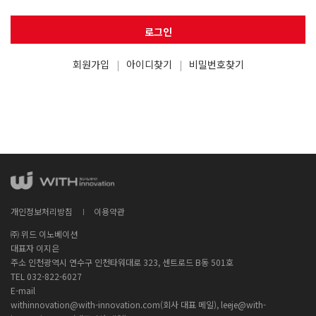
로그인
회원가입
아이디찾기
비밀번호찾기
개인정보처리방침
이용약관
㈜ 위드 이노베이션
대표자 이지은
주소 인천광역시 연수구 인천타워대로 323, 센트로드 B동 501호
TEL 032-822-6027
E-mail
withinnovation@with-innovation.com(회사 대표 메일), leeje@with-