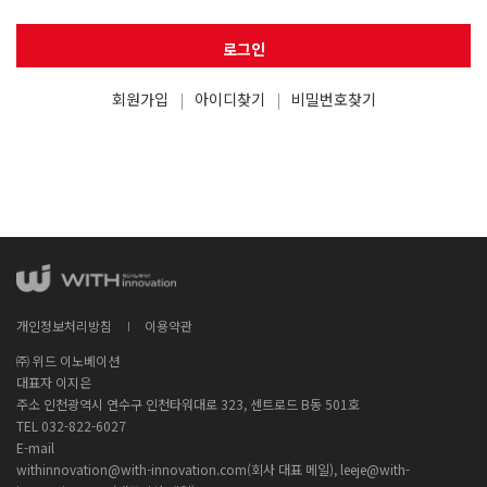
로그인
회원가입
아이디찾기
비밀번호찾기
개인정보처리방침
이용약관
㈜ 위드 이노베이션
대표자 이지은
주소 인천광역시 연수구 인천타워대로 323, 센트로드 B동 501호
TEL 032-822-6027
E-mail
withinnovation@with-innovation.com(회사 대표 메일), leeje@with-