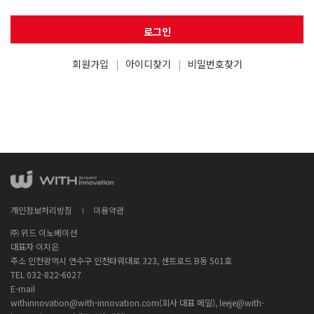
로그인
회원가입
아이디찾기
비밀번호찾기
개인정보처리방침
이용약관
㈜ 위드 이노베이션
대표자 이지은
주소 인천광역시 연수구 인천타워대로 323, 센트로드 B동 501호
TEL 032-822-6027
E-mail
withinnovation@with-innovation.com(회사 대표 메일), leeje@with-