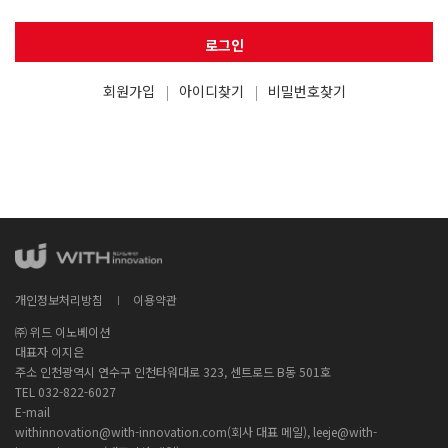
로그인
회원가입
아이디찾기
비밀번호찾기
개인정보처리방침
이용약관
㈜ 위드 이노베이션
대표자 이지은
주소 인천광역시 연수구 인천타워대로 323, 센트로드 B동 501호
TEL 032-822-6027
E-mail
withinnovation@with-innovation.com(회사 대표 메일), leeje@with-