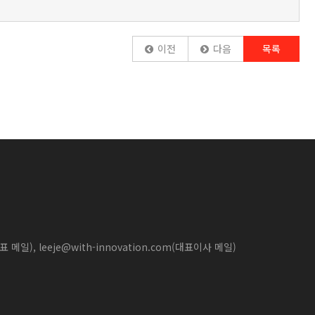
이전
다음
목록
대표 메일), leeje@with-innovation.com(대표이사 메일)