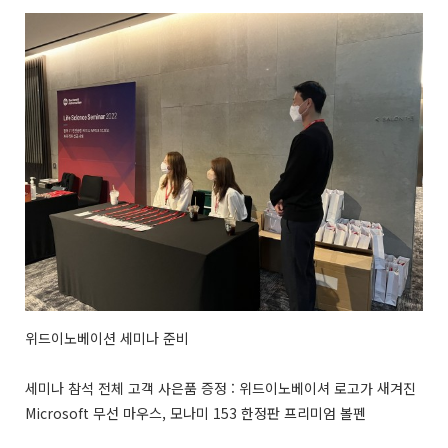
위드이노베이션 세미나 준비
세미나 참석 전체 고객 사은품 증정 : 위드이노베이셔 로고가 새겨진
Microsoft 무선 마우스, 모나미 153 한정판 프리미엄 볼펜