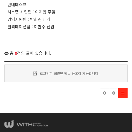
안내데스크
시스템 사업팀 : 이지형 주임
경영지원팀 : 박희연 대리
벨리데이션팀 : 이현주 선임
총
0
건의 글이 있습니다.
로그인한 회원만 댓글 등록이 가능합니다.