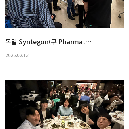
독일 Syntegon(구 Pharmat…
2025.02.12