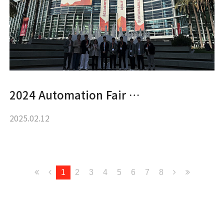
2024 Automation Fair …
2025.02.12
1
2
3
4
5
6
7
8